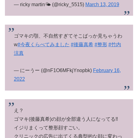
— ricky martin🌤️ (@ricky_5515)
March 13, 2019
ゴマキの顎、不自然すぎてそこばっか見ちゃうわ
w
#今夜くらべてみました
#後藤真希
#整形
#竹内
涼真
— にーうー (@nF1O6MFkjYnopbk)
February 16,
2022
え？
ゴマキ(後藤真希)の顔が全部違う人になってる‼️
イジりまくって整形顔すごい。
クリニックの広告に出てくる典型的な顔に変わっ