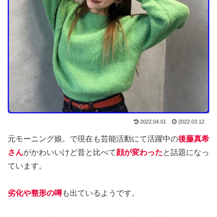
2022.04.01
2022.03.12
元モーニング娘。で現在も芸能活動にて活躍中の
後藤真希
さん
がかわいいけど昔と比べて
顔が変わった
と話題になっ
ています。
劣化や整形の噂
も出ているようです。