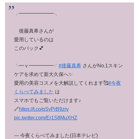
╭━━━━━━━╮
後藤真希さんが
愛用しているのは
このパック💕
╰━ｖ━━━━━╯
#後藤真希
さんがNo.1スキン
ケアを求めて新大久保へ✨
愛用の美容コスメを大解説してくれます🥰
#今夜
くらべてみました
は
スマホでもご覧いただけます♪
🔗
https://t.co/pSyPrB9zrv
pic.twitter.com/Er1S8MuXHZ
— 今夜くらべてみました(日本テレビ)