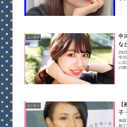
中
エンタメ
な
20
中川
に出
の簡
【
エンタメ
子
倖田
似て