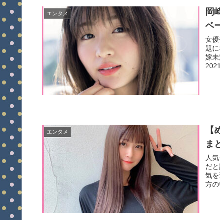
岡
エンタメ
ベ
女優
題に
嫁未
202
【
エンタメ
まと
人気
だと
気を
方の