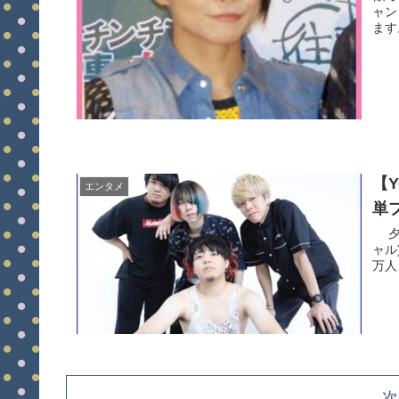
ャン
ます
【
エンタメ
単
夕闇
ャル
万人
次