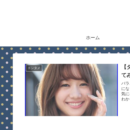
ホーム
【
エンタメ
て
バラ
にな
気に
わかる