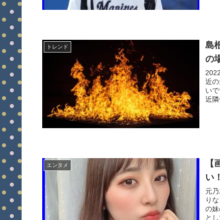
島
トレンド
の
20
近の
いで
近隣
【
エンタメ
い
元乃
りな
の妹
とし