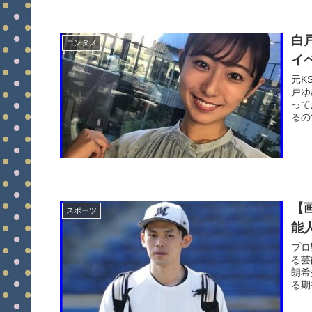
白
エンタメ
イ
元K
戸ゆ
って
るの
【
スポーツ
能
プロ
る芸
朗希
る期