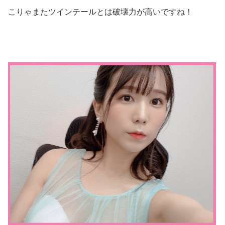
こりゃまたツインテールとは破壊力が高いですね！