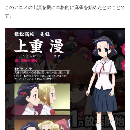
このアニメの出演を機に本格的に麻雀を始めたとのことで
す。