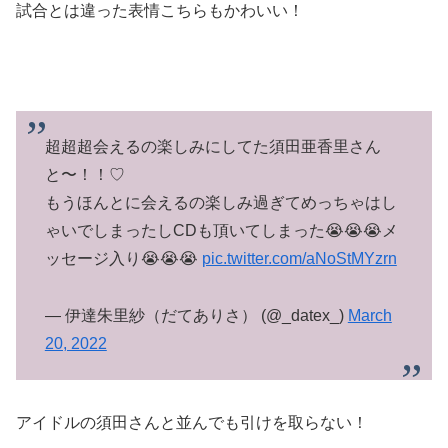
試合とは違った表情こちらもかわいい！
超超超会えるの楽しみにしてた須田亜香里さん
と〜！！♡
もうほんとに会えるの楽しみ過ぎてめっちゃはし
ゃいでしまったしCDも頂いてしまった😭😭😭メ
ッセージ入り😭😭😭
pic.twitter.com/aNoStMYzrn
— 伊達朱里紗（だてありさ） (@_datex_)
March
20, 2022
アイドルの須田さんと並んでも引けを取らない！