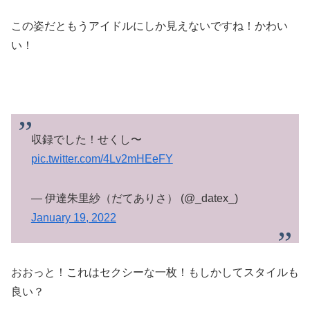
この姿だともうアイドルにしか見えないですね！かわい
い！
収録でした！せくし〜
pic.twitter.com/4Lv2mHEeFY
— 伊達朱里紗（だてありさ） (@_datex_)
January 19, 2022
おおっと！これはセクシーな一枚！もしかしてスタイルも
良い？