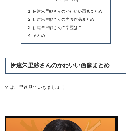
伊達朱里紗さんのかわいい画像まとめ
伊達朱里紗さんの声優作品まとめ
伊達朱里紗さんの学歴は？
まとめ
伊達朱里紗さんのかわいい画像まとめ
では、早速見ていきましょう！