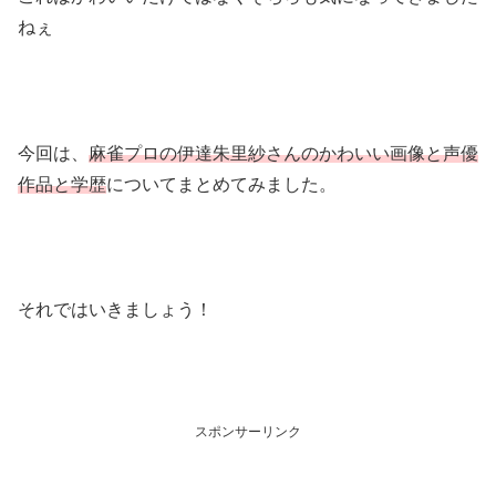
ねぇ
今回は、
麻雀プロの伊達朱里紗さんのかわいい画像と声優
作品と学歴
についてまとめてみました。
それではいきましょう！
スポンサーリンク