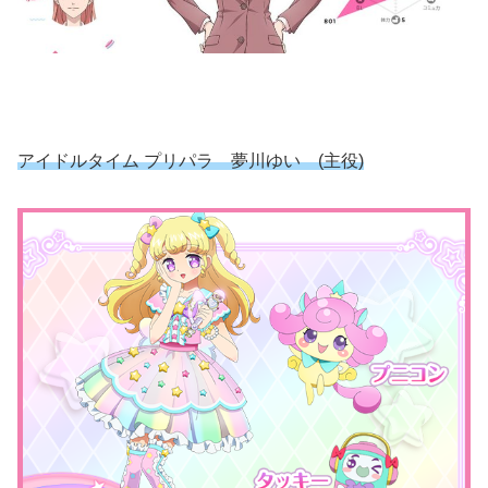
アイドルタイム プリパラ 夢川ゆい (主役)