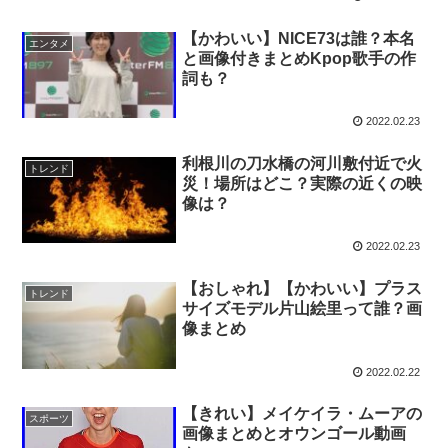
【かわいい】NICE73は誰？本名
エンタメ
と画像付きまとめKpop歌手の作
詞も？
2022.02.23
利根川の刀水橋の河川敷付近で火
トレンド
災！場所はどこ？実際の近くの映
像は？
2022.02.23
【おしゃれ】【かわいい】プラス
トレンド
サイズモデル片山絵里って誰？画
像まとめ
2022.02.22
【きれい】メイケイラ・ムーアの
スポーツ
画像まとめとオウンゴール動画