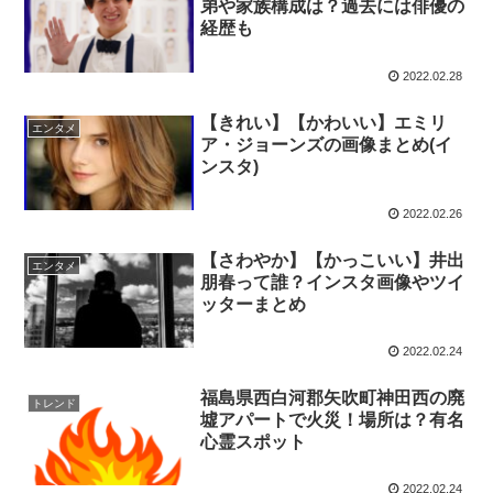
弟や家族構成は？過去には俳優の
経歴も
2022.02.28
【きれい】【かわいい】エミリ
エンタメ
ア・ジョーンズの画像まとめ(イ
ンスタ)
2022.02.26
【さわやか】【かっこいい】井出
エンタメ
朋春って誰？インスタ画像やツイ
ッターまとめ
2022.02.24
福島県西白河郡矢吹町神田西の廃
トレンド
墟アパートで火災！場所は？有名
心霊スポット
2022.02.24